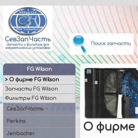
СевЗапЧасть
Поиск запчасти
Запчасти и фильтры для
энергетических установок
FG Wilson
> О фирме FG Wilson
Запчасти FG Wilson
Фильтры FG Wilson
СевЗапЧасть
Perkins
О фирме 
Jenbacher