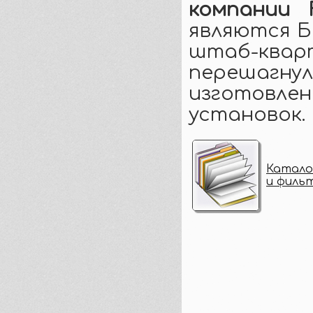
компании 
являются Б
штаб-ква
перешагнули
изготовлен
установок.
Катало
и фильт