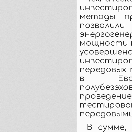
инвестиро
методы п
позвол
энергоге
мощности п
усоверш
инвестиро
передовых 
в Евро
полубезэ
проведени
тестирова
передовыми
В сумме,