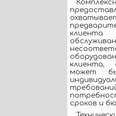
Комплек
предост
охваты
предварит
клиента 
обслуживан
несоот
оборудов
клиента,
может бы
индивиду
требова
потребност
сроков и б
Техниче