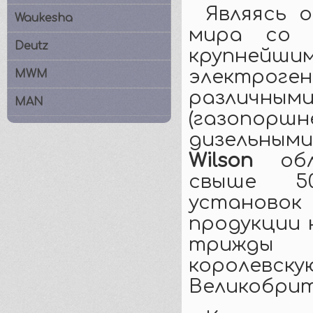
Являясь 
Waukesha
мира со 
Deutz
крупнейш
электро
MWM
различн
MAN
(газопорш
дизельным
Wilson
обла
свыше 50
установок
продукции 
трижды 
королевску
Великобрит