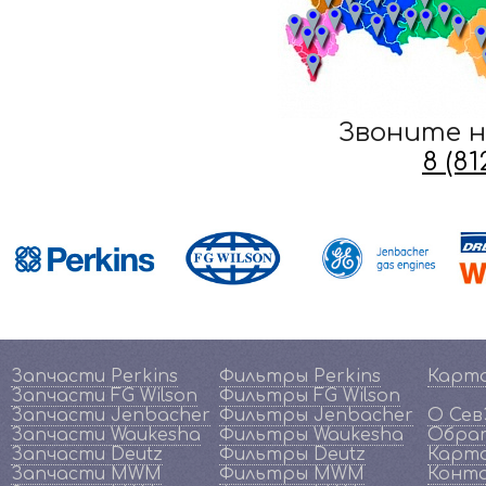
Звоните н
8 (8
Запчасти Perkins
Фильтры Perkins
Карт
Запчасти FG Wilson
Фильтры FG Wilson
Запчасти Jenbacher
Фильтры Jenbacher
О Се
Запчасти Waukesha
Фильтры Waukesha
Обрат
Запчасти Deutz
Фильтры Deutz
Карта
Запчасти MWM
Фильтры MWM
Конт